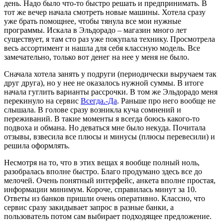
день. Надо было что-то быстро решать и предпринимать. В
тот же вечер начала смотреть новые машины. Хотела сразу
уже брать помощнее, чтобы тянула все мои нужные
программы. Искала в Эльдорадо – магазин много лет
существует, я там сто раз уже покупала технику. Просмотрела
весь ассортимент и нашла для себя классную модель. Все
замечательно, только вот денег на нее у меня не было.
Сначала хотела занять у подруги (периодически выручаем так
друг друга), но у нее не оказалось нужной суммы. В итоге
начала гуглить варианты рассрочки. В том же Эльдорадо меня
перекинуло на сервис
Всегда.-Да
. Раньше про него вообще не
слышала. В голове сразу возникла куча сомнений и
переживаний. В такие моменты я всегда боюсь какого-то
подвоха и обмана. Но деваться мне было некуда. Почитала
отзывы, взвесила все плюсы и минусы (плюсы перевесили) и
решила оформлять.
Несмотря на то, что в этих вещах я вообще полный ноль,
разобралась вполне быстро. Благо продумано здесь все до
мелочей. Очень понятный интерфейс, анкета вполне простая,
информации минимум. Короче, справилась минут за 10.
Ответы из банков пришли очень оперативно. Классно, что
сервис сразу закидывает запрос в разные банки, а
пользователь потом сам выбирает подходящее предложение.