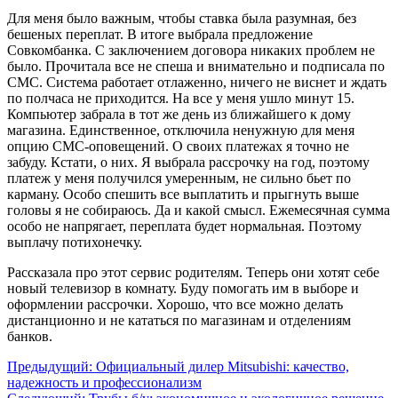
Для меня было важным, чтобы ставка была разумная, без
бешеных переплат. В итоге выбрала предложение
Совкомбанка. С заключением договора никаких проблем не
было. Прочитала все не спеша и внимательно и подписала по
СМС. Система работает отлаженно, ничего не виснет и ждать
по полчаса не приходится. На все у меня ушло минут 15.
Компьютер забрала в тот же день из ближайшего к дому
магазина. Единственное, отключила ненужную для меня
опцию СМС-оповещений. О своих платежах я точно не
забуду. Кстати, о них. Я выбрала рассрочку на год, поэтому
платеж у меня получился умеренным, не сильно бьет по
карману. Особо спешить все выплатить и прыгнуть выше
головы я не собираюсь. Да и какой смысл. Ежемесячная сумма
особо не напрягает, переплата будет нормальная. Поэтому
выплачу потихонечку.
Рассказала про этот сервис родителям. Теперь они хотят себе
новый телевизор в комнату. Буду помогать им в выборе и
оформлении рассрочки. Хорошо, что все можно делать
дистанционно и не кататься по магазинам и отделениям
банков.
Предыдущий:
Официальный дилер Mitsubishi: качество,
надежность и профессионализм