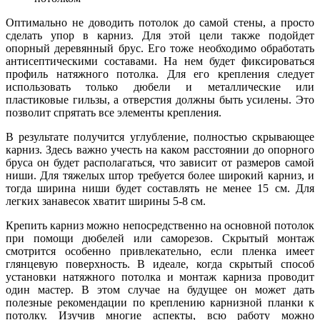
Оптимально не доводить потолок до самой стены, а просто
сделать упор в карниз. Для этой цели также подойдет
опорный деревянный брус. Его тоже необходимо обработать
антисептическими составами. На нем будет фиксироваться
профиль натяжного потолка. Для его крепления следует
использовать только дюбели и металлические или
пластиковые гильзы, а отверстия должны быть усилены. Это
позволит спрятать все элементы крепления.
В результате получится углубление, полностью скрывающее
карниз. Здесь важно учесть на каком расстоянии до опорного
бруса он будет располагаться, что зависит от размеров самой
ниши. Для тяжелых штор требуется более широкий карниз, и
тогда ширина ниши будет составлять не менее 15 см. Для
легких занавесок хватит ширины 5-8 см.
Крепить карниз можно непосредственно на основной потолок
при помощи дюбелей или саморезов. Скрытый монтаж
смотрится особенно привлекательно, если пленка имеет
глянцевую поверхность. В идеале, когда скрытый способ
установки натяжного потолка и монтаж карниза проводит
один мастер. В этом случае на будущее он может дать
полезные рекомендации по креплению карнизной планки к
потолку. Изучив многие аспекты, всю работу можно