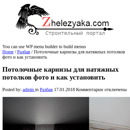
You can use WP menu builder to build menus
Home
/
Разбав
/
Потолочные карнизы для натяжных потолков
фото и как установить
Потолочные карнизы для натяжных
потолков фото и как установить
к
Posted by:
admin
in
Разбав
17.01.2018
Комментарии
отключены
записи
Потолочные
карнизы
для
натяжных
потолков
фото