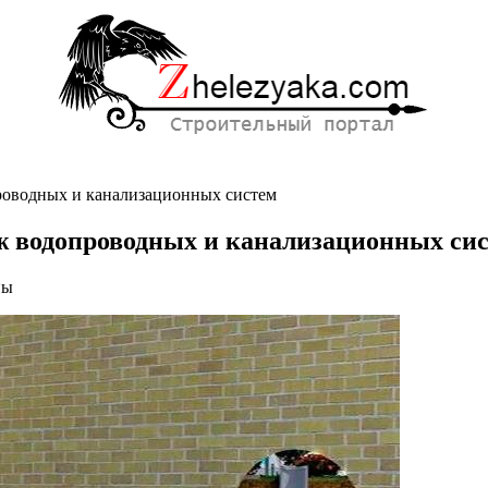
роводных и канализационных систем
 водопроводных и канализационных си
ны
ональный
одных
ционных