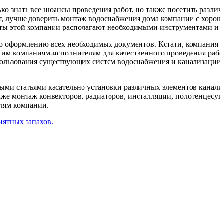
ько знать все нюансы проведения работ, но также посетить раз
от, лучше доверить монтаж водоснабжения дома компании с хор
сты этой компании располагают необходимыми инструментами и 
 по оформлению всех необходимых документов. Кстати, компани
ьким компаниям-исполнителям для качественного проведения раб
ользования существующих систем водоснабжения и канализации
ными статьями касательно установки различных элементов кана
акже монтаж конвекторов, радиаторов, инсталляции, полотенцесу
елям компании.
иятных запахов.