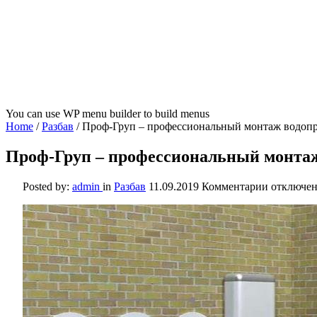
You can use WP menu builder to build menus
Home
/
Разбав
/
Проф-Груп – профессиональный монтаж водоп
Проф-Груп – профессиональный монтаж
к
Posted by:
admin
in
Разбав
11.09.2019
Комментарии
отключе
записи
Проф-
Груп
–
професси
монтаж
водопров
и
канализа
систем