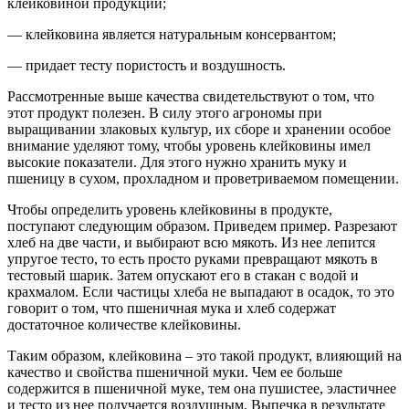
клейковиной продукции;
— клейковина является натуральным консервантом;
— придает тесту пористость и воздушность.
Рассмотренные выше качества свидетельствуют о том, что
этот продукт полезен. В силу этого агрономы при
выращивании злаковых культур, их сборе и хранении особое
внимание уделяют тому, чтобы уровень клейковины имел
высокие показатели. Для этого нужно хранить муку и
пшеницу в сухом, прохладном и проветриваемом помещении.
Чтобы определить уровень клейковины в продукте,
поступают следующим образом. Приведем пример. Разрезают
хлеб на две части, и выбирают всю мякоть. Из нее лепится
упругое тесто, то есть просто руками превращают мякоть в
тестовый шарик. Затем опускают его в стакан с водой и
крахмалом. Если частицы хлеба не выпадают в осадок, то это
говорит о том, что пшеничная мука и хлеб содержат
достаточное количестве клейковины.
Таким образом, клейковина – это такой продукт, влияющий на
качество и свойства пшеничной муки. Чем ее больше
содержится в пшеничной муке, тем она пушистее, эластичнее
и тесто из нее получается воздушным. Выпечка в результате