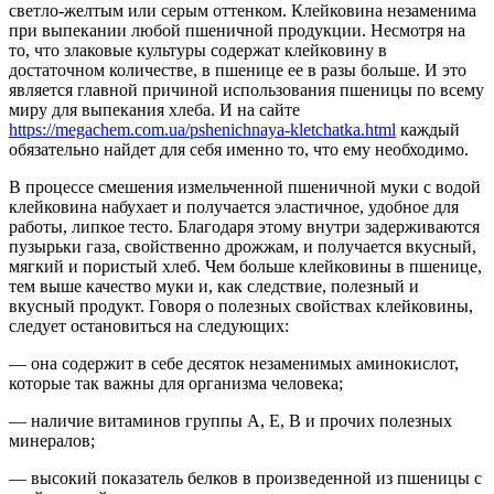
светло-желтым или серым оттенком. Клейковина незаменима
при выпекании любой пшеничной продукции. Несмотря на
то, что злаковые культуры содержат клейковину в
достаточном количестве, в пшенице ее в разы больше. И это
является главной причиной использования пшеницы по всему
миру для выпекания хлеба. И на сайте
https://megachem.com.ua/pshenichnaya-kletchatka.html
каждый
обязательно найдет для себя именно то, что ему необходимо.
В процессе смешения измельченной пшеничной муки с водой
клейковина набухает и получается эластичное, удобное для
работы, липкое тесто. Благодаря этому внутри задерживаются
пузырьки газа, свойственно дрожжам, и получается вкусный,
мягкий и пористый хлеб. Чем больше клейковины в пшенице,
тем выше качество муки и, как следствие, полезный и
вкусный продукт. Говоря о полезных свойствах клейковины,
следует остановиться на следующих:
— она содержит в себе десяток незаменимых аминокислот,
которые так важны для организма человека;
— наличие витаминов группы А, Е, В и прочих полезных
минералов;
— высокий показатель белков в произведенной из пшеницы с