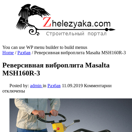
You can use WP menu builder to build menus
Home
/
Разбав
/
Реверсивная виброплита Masalta MSH160R-3
Реверсивная виброплита Masalta
MSH160R-3
к
Posted by:
admin
in
Разбав
11.09.2019
Комментарии
записи
отключены
Реверсив
вибропли
Masalta
MSH160R
3