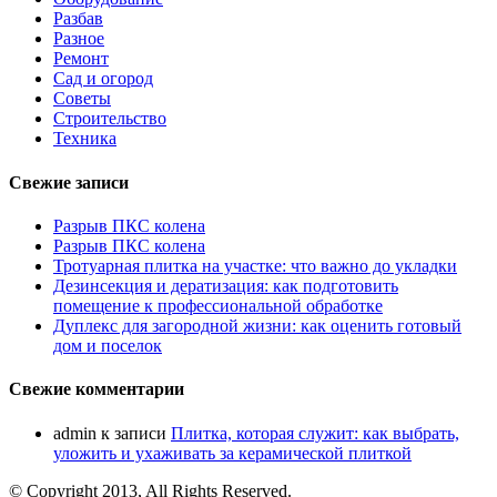
Разбав
Разное
Ремонт
Сад и огород
Советы
Строительство
Техника
Свежие записи
Разрыв ПКС колена
Разрыв ПКС колена
Тротуарная плитка на участке: что важно до укладки
Дезинсекция и дератизация: как подготовить
помещение к профессиональной обработке
Дуплекс для загородной жизни: как оценить готовый
дом и поселок
Свежие комментарии
admin
к записи
Плитка, которая служит: как выбрать,
уложить и ухаживать за керамической плиткой
© Copyright 2013, All Rights Reserved.