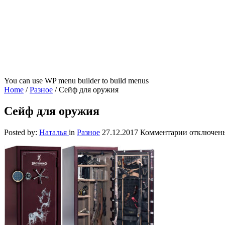
You can use WP menu builder to build menus
Home
/
Разное
/
Сейф для оружия
Сейф для оружия
к
Posted by:
Наталья
in
Разное
27.12.2017
Комментарии
отключен
записи
Сейф
для
оружия