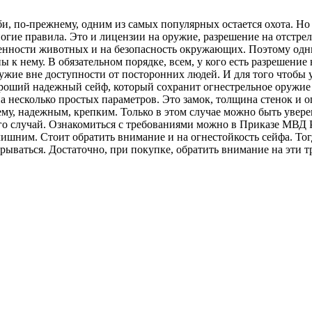
, по-прежнему, одним из самых популярных остается охота. Но д
огие правила. Это и лицензии на оружие, разрешение на отстре
енности животных и на безопасность окружающих. Поэтому одни
ы к нему. В обязательном порядке, всем, у кого есть разрешение
ужие вне доступности от посторонних людей. И для того чтобы 
ороший надежный сейф, который сохранит огнестрельное оружи
а несколько простых параметров. Это замок, толщина стенок и о
ему, надежным, крепким. Только в этом случае можно быть увер
ого случай. Ознакомиться с требованиями можно в Приказе МВД
лишним. Стоит обратить внимание и на огнестойкость сейфа. Тогд
взрываться. Достаточно, при покупке, обратить внимание на эти