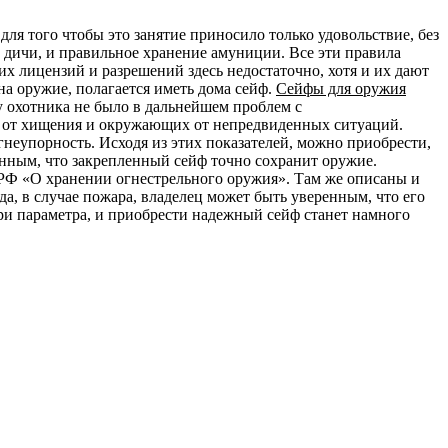
ля того чтобы это занятие приносило только удовольствие, без
л дичи, и правильное хранение амуниции. Все эти правила
х лицензий и разрешений здесь недостаточно, хотя и их дают
 на оружие, полагается иметь дома сейф.
Сейфы для оружия
у охотника не было в дальнейшем проблем с
е от хищения и окружающих от непредвиденных ситуаций.
гнеупорность. Исходя из этих показателей, можно приобрести,
енным, что закрепленный сейф точно сохранит оружие.
 РФ «О хранении огнестрельного оружия». Там же описаны и
а, в случае пожара, владелец может быть уверенным, что его
 три параметра, и приобрести надежный сейф станет намного