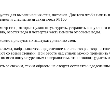
уется для выравнивания стен, потолков. Для того чтобы начать 
мент и специальная сухая смесь М 150.
отр стен, которые нужно штукатурить, устранить выпуклости и 
о, берется вода и четвертая часть цемента от объема воды.
 можно приступать к заштукатуриванию стен.
ельмы, набрасывается определенное количество раствора и тяне
ают со всеми стенами. При работе над углами можно применить 
по всем оштукатуренным поверхностям, что позволит удалить о
ь со свежим, таким образом, не следует оставлять недоделанные