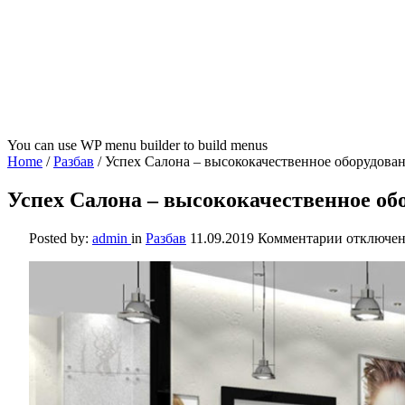
You can use WP menu builder to build menus
Home
/
Разбав
/
Успех Салона – высококачественное оборудован
Успех Салона – высококачественное об
к
Posted by:
admin
in
Разбав
11.09.2019
Комментарии
отключе
записи
Успех
Салона
–
высококач
оборудов
для
салонов
красоты