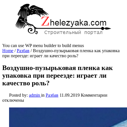
You can use WP menu builder to build menus
Home
/
Разбав
/
Воздушно-пузырьковая пленка как упаковка
при переезде: играет ли качество роль?
Воздушно-пузырьковая пленка как
упаковка при переезде: играет ли
качество роль?
к
Posted by:
admin
in
Разбав
11.09.2019
Комментарии
записи
отключены
Воздушно
пузырько
пленка
как
упаковка