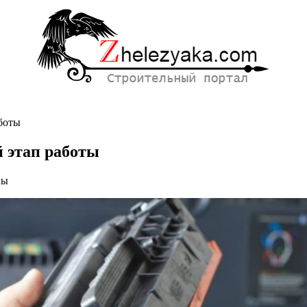
боты
 этап работы
ны
ей