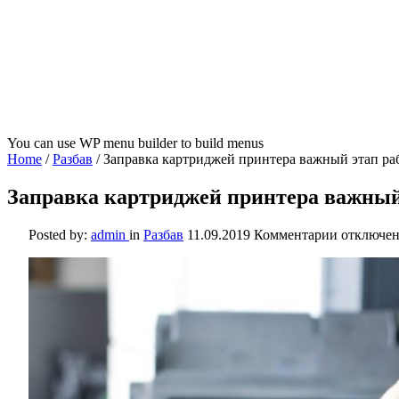
You can use WP menu builder to build menus
Home
/
Разбав
/
Заправка картриджей принтера важный этап ра
Заправка картриджей принтера важный
к
Posted by:
admin
in
Разбав
11.09.2019
Комментарии
отключе
записи
Заправка
картридж
принтера
важный
этап
работы