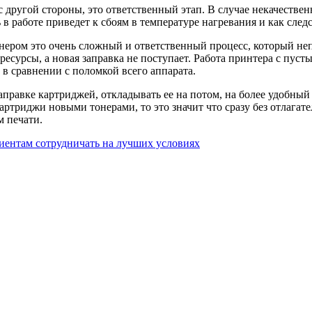
о с другой стороны, это ответственный этап. В случае некачеств
ь в работе приведет к сбоям в температуре нагревания и как сл
 тонером это очень сложный и ответственный процесс, который 
ресурсы, а новая заправка не поступает. Работа принтера с пу
 в сравнении с поломкой всего аппарата.
правке картриджей, откладывать ее на потом, на более удобный
картриджи новыми тонерами, то это значит что сразу без отлага
м печати.
лиентам сотрудничать на лучших условиях