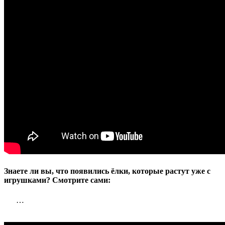
ёлки,
которые
растут
уже
с
игрушкам
Смотрите
сами:
Знаете ли вы, что появились ёлки, которые растут уже с
игрушками? Смотрите сами:
…