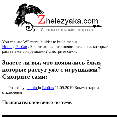
You can use WP menu builder to build menus
Home
/
Разбав
/
Знаете ли вы, что появились ёлки, которые
растут уже с игрушками? Смотрите сами:
Знаете ли вы, что появились ёлки,
которые растут уже с игрушками?
Смотрите сами:
к
Posted by:
admin
in
Разбав
11.09.2019
Комментарии
записи
отключены
Знаете
ли
Познавательное видео по теме:
вы,
что
появилис