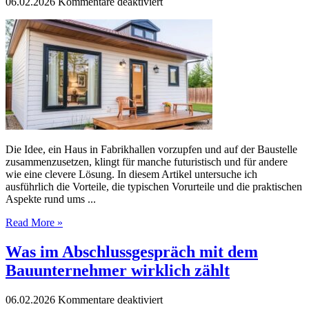
für
06.02.2026
Kommentare deaktiviert
Schnell,
individuell,
nachhaltig:
moderne
Fertighäuser
im
Alltag
Die Idee, ein Haus in Fabrikhallen vorzupfen und auf der Baustelle
zusammenzusetzen, klingt für manche futuristisch und für andere
wie eine clevere Lösung. In diesem Artikel untersuche ich
ausführlich die Vorteile, die typischen Vorurteile und die praktischen
Aspekte rund ums ...
Read More »
Was im Abschlussgespräch mit dem
Bauunternehmer wirklich zählt
für
06.02.2026
Kommentare deaktiviert