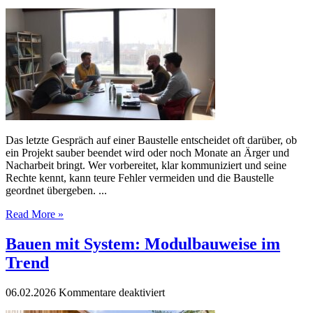
Was
im
Abschlussgespräch
mit
dem
Bauunternehmer
wirklich
zählt
Das letzte Gespräch auf einer Baustelle entscheidet oft darüber, ob
ein Projekt sauber beendet wird oder noch Monate an Ärger und
Nacharbeit bringt. Wer vorbereitet, klar kommuniziert und seine
Rechte kennt, kann teure Fehler vermeiden und die Baustelle
geordnet übergeben. ...
Read More »
Bauen mit System: Modulbauweise im
Trend
für
06.02.2026
Kommentare deaktiviert
Bauen