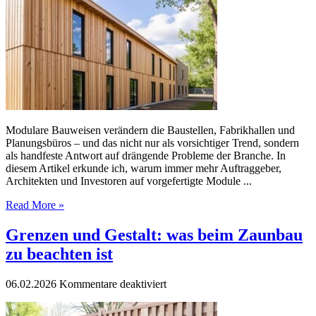
mit
System:
Modulbauweise
im
Trend
Modulare Bauweisen verändern die Baustellen, Fabrikhallen und
Planungsbüros – und das nicht nur als vorsichtiger Trend, sondern
als handfeste Antwort auf drängende Probleme der Branche. In
diesem Artikel erkunde ich, warum immer mehr Auftraggeber,
Architekten und Investoren auf vorgefertigte Module ...
Read More »
Grenzen und Gestalt: was beim Zaunbau
zu beachten ist
für
06.02.2026
Kommentare deaktiviert
Grenzen
und