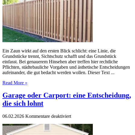
Gestalt:
was
beim
Zaunbau
zu
beachten
ist
Ein Zaun wirkt auf den ersten Blick schlicht: eine Linie, die
Grundstücke trennt, Sichtschutz schafft und das Grundstück
einfasst. Bei genauerem Hinsehen aber treffen hier rechtliche
Pflichten, städtebauliche Vorgaben und ästhetische Entscheidungen
aufeinander, die gut bedacht werden wollen. Dieser Text ...
Read More »
Garage oder Carport: eine Entscheidung,
die sich lohnt
für
06.02.2026
Kommentare deaktiviert
Garage
oder
Carport: