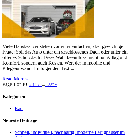
eine
Entscheidung,
die
sich
lohnt
Viele Hausbesitzer stehen vor einer einfachen, aber gewichtigen
Frage: Soll das Auto unter ein geschlossenes Dach oder unter ein
offenes Schutzdach? Diese Wahl beeinflusst nicht nur Alltag und
Komfort, sondern auch Kosten, Wert der Immobilie und
Pflegeaufwand. Im folgenden Text ...
Read More »
Page 1 of 10
1
2
3
4
5
»
...
Last »
Kategorien
Bau
Neueste Beiträge
Schnell, individuell, nachhaltig: moderne Fertighäuser im