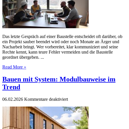
dem
Bauunternehmer
wirklich
zählt
Das letzte Gespräch auf einer Baustelle entscheidet oft darüber, ob
ein Projekt sauber beendet wird oder noch Monate an Ärger und
Nacharbeit bringt. Wer vorbereitet, klar kommuniziert und seine
Rechte kennt, kann teure Fehler vermeiden und die Baustelle
geordnet übergeben. ...
Read More »
Bauen mit System: Modulbauweise im
Trend
für
06.02.2026
Kommentare deaktiviert
Bauen
mit
System:
Modulbauweise
im