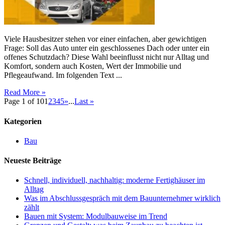
lohnt
Viele Hausbesitzer stehen vor einer einfachen, aber gewichtigen
Frage: Soll das Auto unter ein geschlossenes Dach oder unter ein
offenes Schutzdach? Diese Wahl beeinflusst nicht nur Alltag und
Komfort, sondern auch Kosten, Wert der Immobilie und
Pflegeaufwand. Im folgenden Text ...
Read More »
Page 1 of 10
1
2
3
4
5
»
...
Last »
Kategorien
Bau
Neueste Beiträge
Schnell, individuell, nachhaltig: moderne Fertighäuser im
Alltag
Was im Abschlussgespräch mit dem Bauunternehmer wirklich
zählt
Bauen mit System: Modulbauweise im Trend