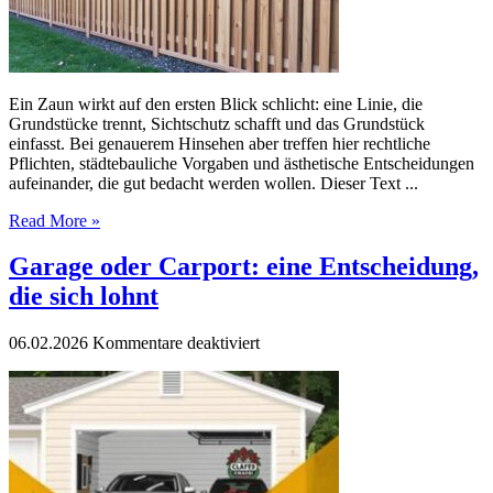
zu
beachten
ist
Ein Zaun wirkt auf den ersten Blick schlicht: eine Linie, die
Grundstücke trennt, Sichtschutz schafft und das Grundstück
einfasst. Bei genauerem Hinsehen aber treffen hier rechtliche
Pflichten, städtebauliche Vorgaben und ästhetische Entscheidungen
aufeinander, die gut bedacht werden wollen. Dieser Text ...
Read More »
Garage oder Carport: eine Entscheidung,
die sich lohnt
für
06.02.2026
Kommentare deaktiviert
Garage
oder
Carport:
eine
Entscheidung,
die
sich