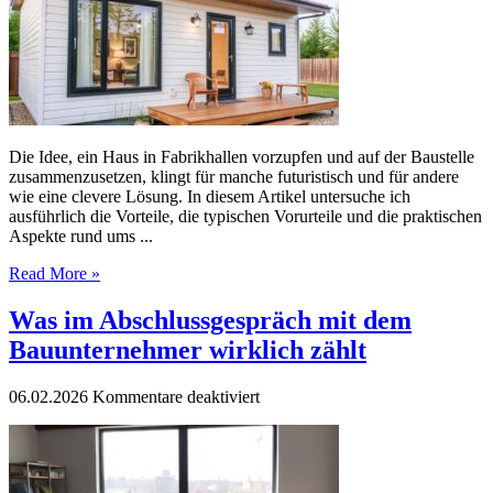
Fertighäuser
im
Alltag
Die Idee, ein Haus in Fabrikhallen vorzupfen und auf der Baustelle
zusammenzusetzen, klingt für manche futuristisch und für andere
wie eine clevere Lösung. In diesem Artikel untersuche ich
ausführlich die Vorteile, die typischen Vorurteile und die praktischen
Aspekte rund ums ...
Read More »
Was im Abschlussgespräch mit dem
Bauunternehmer wirklich zählt
für
06.02.2026
Kommentare deaktiviert
Was
im
Abschlussgespräch
mit