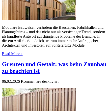
Trend
Modulare Bauweisen verändern die Baustellen, Fabrikhallen und
Planungsbüros – und das nicht nur als vorsichtiger Trend, sondern
als handfeste Antwort auf drängende Probleme der Branche. In
diesem Artikel erkunde ich, warum immer mehr Auftraggeber,
Architekten und Investoren auf vorgefertigte Module ...
Read More »
Grenzen und Gestalt: was beim Zaunbau
zu beachten ist
für
06.02.2026
Kommentare deaktiviert
Grenzen
und
Gestalt:
was
beim
Zaunbau