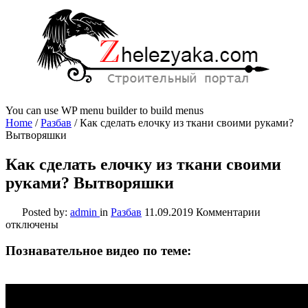
You can use WP menu builder to build menus
Home
/
Разбав
/
Как сделать елочку из ткани своими руками?
Вытворяшки
Как сделать елочку из ткани своими
руками? Вытворяшки
к
Posted by:
admin
in
Разбав
11.09.2019
Комментарии
записи
отключены
Как
сделать
Познавательное видео по теме:
елочку
из
ткани
своими