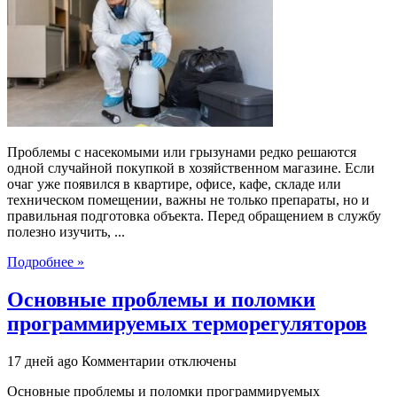
и
дератизация:
как
подготовить
помещение
к
профессиональной
обработке
Проблемы с насекомыми или грызунами редко решаются
одной случайной покупкой в хозяйственном магазине. Если
очаг уже появился в квартире, офисе, кафе, складе или
техническом помещении, важны не только препараты, но и
правильная подготовка объекта. Перед обращением в службу
полезно изучить, ...
Подробнее »
Основные проблемы и поломки
программируемых терморегуляторов
к
17 дней ago
Комментарии
отключены
записи
Основные проблемы и поломки программируемых
Основные