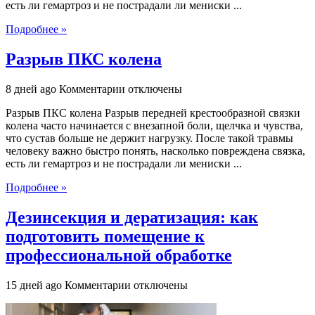
есть ли гемартроз и не пострадали ли мениски ...
Подробнее »
Разрыв ПКС колена
к
8 дней ago
Комментарии
отключены
записи
Разрыв ПКС колена Разрыв передней крестообразной связки
Разрыв
колена часто начинается с внезапной боли, щелчка и чувства,
ПКС
что сустав больше не держит нагрузку. После такой травмы
колена
человеку важно быстро понять, насколько повреждена связка,
есть ли гемартроз и не пострадали ли мениски ...
Подробнее »
Дезинсекция и дератизация: как
подготовить помещение к
профессиональной обработке
к
15 дней ago
Комментарии
отключены
записи
Дезинсекция