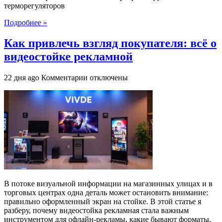
терморегуляторов
проблемы
и
Подробнее »
поломки
программируемых
Как привлечь взгляд покупателя: всё о
терморегуляторов
видеостойке рекламной
к
22 дня ago
Комментарии
отключены
записи
Как
привлечь
взгляд
покупателя:
всё
о
видеостойке
рекламной
В потоке визуальной информации на магазинных улицах и в
торговых центрах одна деталь может остановить внимание:
правильно оформленный экран на стойке. В этой статье я
разберу, почему видеостойка рекламная стала важным
инструментом для офлайн-рекламы, какие бывают форматы,