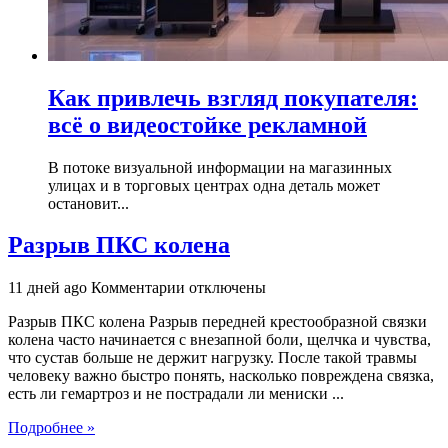
Как привлечь взгляд покупателя:
всё о видеостойке рекламной
В потоке визуальной информации на магазинных
улицах и в торговых центрах одна деталь может
остановит...
Разрыв ПКС колена
к
11 дней ago
Комментарии
отключены
записи
Разрыв ПКС колена Разрыв передней крестообразной связки
Разрыв
колена часто начинается с внезапной боли, щелчка и чувства,
ПКС
что сустав больше не держит нагрузку. После такой травмы
колена
человеку важно быстро понять, насколько повреждена связка,
есть ли гемартроз и не пострадали ли мениски ...
Подробнее »