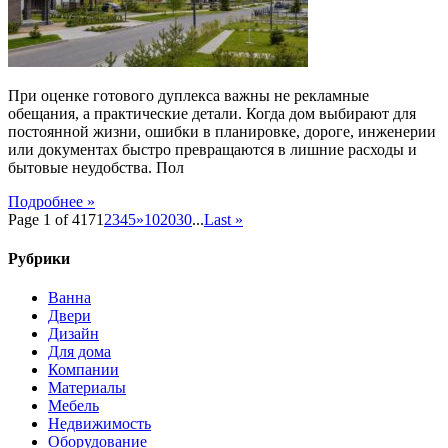
оценить
готовый
дом
и
поселок
При оценке готового дуплекса важны не рекламные
обещания, а практические детали. Когда дом выбирают для
постоянной жизни, ошибки в планировке, дороге, инженерии
или документах быстро превращаются в лишние расходы и
бытовые неудобства. Пол
Подробнее »
Page 1 of 417
1
2
3
4
5
»
10
20
30
...
Last »
Рубрики
Ванна
Двери
Дизайн
Для дома
Компании
Материалы
Мебель
Недвижимость
Оборудование