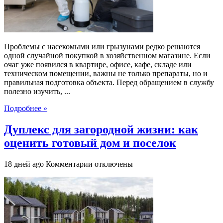
помещение
к
профессиональной
обработке
Проблемы с насекомыми или грызунами редко решаются
одной случайной покупкой в хозяйственном магазине. Если
очаг уже появился в квартире, офисе, кафе, складе или
техническом помещении, важны не только препараты, но и
правильная подготовка объекта. Перед обращением в службу
полезно изучить, ...
Подробнее »
Дуплекс для загородной жизни: как
оценить готовый дом и поселок
к
18 дней ago
Комментарии
отключены
записи
Дуплекс
для
загородной
жизни:
как