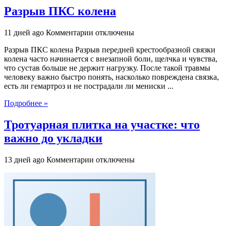
Разрыв ПКС колена
к
11 дней ago
Комментарии
отключены
записи
Разрыв ПКС колена Разрыв передней крестообразной связки
Разрыв
колена часто начинается с внезапной боли, щелчка и чувства,
ПКС
что сустав больше не держит нагрузку. После такой травмы
колена
человеку важно быстро понять, насколько повреждена связка,
есть ли гемартроз и не пострадали ли мениски ...
Подробнее »
Тротуарная плитка на участке: что
важно до укладки
к
13 дней ago
Комментарии
отключены
записи
Тротуарная
плитка
на
участке:
что
важно