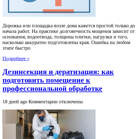
до
укладки
Дорожка или площадка возле дома кажется простой только до
начала работ. На практике долговечность мощения зависит от
основания, водоотвода, толщины плитки, нагрузки и того,
насколько аккуратно подготовлены края. Ошибка на любом
этапе быстро
Подробнее »
Дезинсекция и дератизация: как
подготовить помещение к
профессиональной обработке
к
18 дней ago
Комментарии
отключены
записи
Дезинсекция
и
дератизация:
как
подготовить