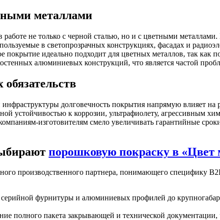
тными металлами
 работе не только с черной сталью, но и с цветными металлами.
ользуемые в светопрозрачных конструкциях, фасадах и радиоэл
е покрытие идеально подходит для цветных металлов, так как 
остенных алюминиевых конструкций, что является частой проб
 обязательств
й инфраструктуры долговечность покрытия напрямую влияет на
ной устойчивостью к коррозии, ультрафиолету, агрессивным хи
 компаниям-изготовителям смело увеличивать гарантийные срок
выбирают
порошковую покраску в «Цвет 
ежного производственного партнера, понимающего специфику B
ой серийной фурнитуры и алюминиевых профилей до крупногаб
ние полного пакета закрывающей и технической документации, ч