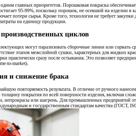
 одним главных приоритетов. Порошковая покраска обеспечива
тигает 95-99%, поскольку порошок, не осевший на изделии в к
чает потери сырья. Кроме того, технология не требует закупки
затраты на единицу продукции.
 производственных циклов
плектующих могут парализовать сборочные линии или сорвать с
утствие этапов межслойной сушки, характерных для жидких крас
орки практически сразу после остывания. Это позволяет предпр
e-to-market).
ия и снижение брака
йшую повторяемость результата. В отличие от ручного нанесени
толщину покрытия по всей поверхности изделия, включая слож
и, непрокрасы или шагрень. Для промышленных предприятий это
ждународным и государственным стандартам качества (ГОСТ, ISO