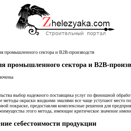
ля промышленного сектора и B2B-производств
я промышленного сектора и B2B-произв
лючены
си
мущества
шковой
ьства выбор надежного поставщика услуг по финишной обработ
аски
ые методы окраски жидкими эмалями все чаще уступают место 
вой покраске, предоставляя комплексные решения для предпри
ышленного
еимущества этого метода, имеющие критическое значение именн
ора
ние себестоимости продукции
зводств