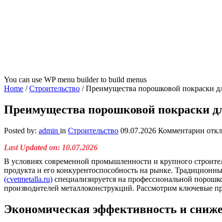
You can use WP menu builder to build menus
Home
/
Строительство
/
Преимущества порошковой покраски д
Преимущества порошковой покраски дл
к
Posted by:
admin
in
Строительство
09.07.2026
Комментарии
отк
запи
Last Updated on: 10.07.2026
Преи
поро
В условиях современной промышленности и крупного строител
покр
продукта и его конкурентоспособность на рынке. Традиционн
для
(cvetmetalla.ru)
специализируется на профессиональной порошко
пром
производителей металлоконструкций. Рассмотрим ключевые пр
сект
и
Экономическая эффективность и сниже
B2B-
прои