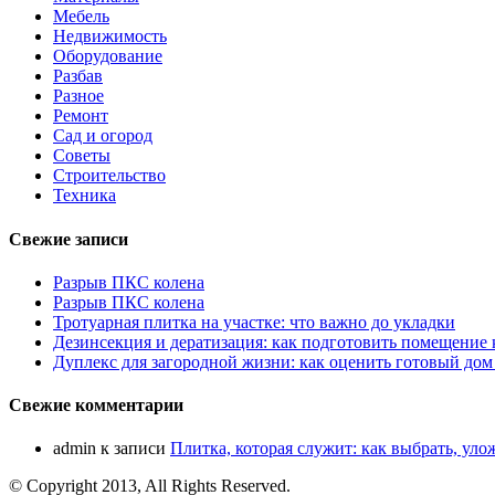
Мебель
Недвижимость
Оборудование
Разбав
Разное
Ремонт
Сад и огород
Советы
Строительство
Техника
Свежие записи
Разрыв ПКС колена
Разрыв ПКС колена
Тротуарная плитка на участке: что важно до укладки
Дезинсекция и дератизация: как подготовить помещение
Дуплекс для загородной жизни: как оценить готовый дом
Свежие комментарии
admin
к записи
Плитка, которая служит: как выбрать, уло
© Copyright 2013, All Rights Reserved.