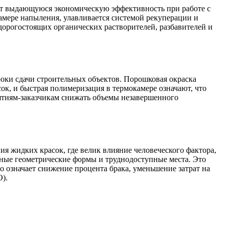
ет выдающуюся экономическую эффективность при работе с
амере напыления, улавливается системой рекуперации и
 дорогостоящих органических растворителей, разбавителей и
роки сдачи строительных объектов. Порошковая окраска
ок, и быстрая полимеризация в термокамере означают, что
иятиям-заказчикам снижать объемы незавершенного
я жидких красок, где велик влияние человеческого фактора,
ные геометрические формы и труднодоступные места. Это
 означает снижение процента брака, уменьшение затрат на
).