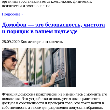
организм восстанавливается комплексно: физически,
психически и эмоционально.
Подробнее »
Домофон — это безопасность, чистота
и порядок в вашем подъезде
к
28.09.2020
Комментарии
отключены
записи
Домофон
—
это
безопасность,
чистота
и
порядок
в
вашем
подъезде
Функция домофона практически не изменилась с момента его
появления. Это устройство используется для ограничения
доступа к собственности и проверки того, кто хочет войти в
собственность, а также для разрешения допуска выбранных