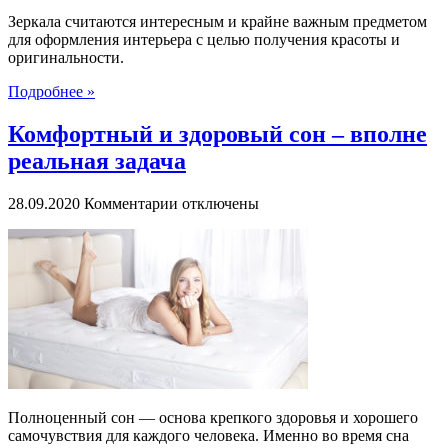
Зеркала считаются интересным и крайне важным предметом
для оформления интерьера с целью получения красоты и
оригинальности.
Подробнее »
Комфортный и здоровый сон – вполне
реальная задача
к
28.09.2020
Комментарии
отключены
записи
Комфортный
и
здоровый
сон
–
вполне
реальная
задача
Полноценный сон — основа крепкого здоровья и хорошего
самочувствия для каждого человека. Именно во время сна