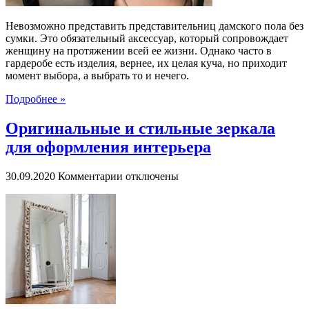
Невозможно представить представительниц дамского пола без
сумки. Это обязательный аксессуар, который сопровождает
женщину на протяжении всей ее жизни. Однако часто в
гардеробе есть изделия, вернее, их целая куча, но приходит
момент выбора, а выбрать то и нечего.
Подробнее »
Оригинальные и стильные зеркала
для оформления интерьера
к
30.09.2020
Комментарии
отключены
записи
Оригинальные
и
стильные
зеркала
для
оформления
интерьера