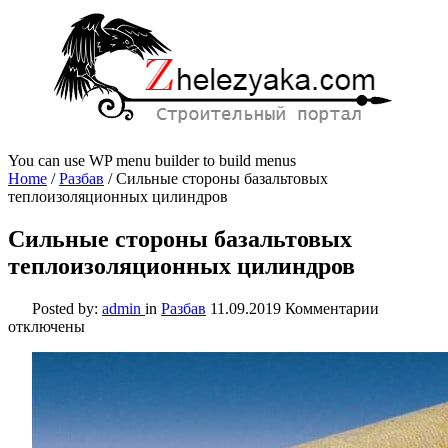
You can use WP menu builder to build menus
Home
/
Разбав
/
Сильные стороны базальтовых
теплоизоляционных цилиндров
Сильные стороны базальтовых
теплоизоляционных цилиндров
к
Posted by:
admin
in
Разбав
11.09.2019
Комментарии
записи
отключены
Сильные
стороны
базальтов
теплоизо
цилиндро