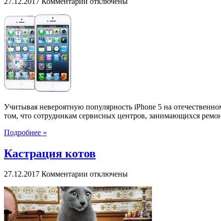
к
27.12.2017
Комментарии
отключены
записи
Качественная
и
быстрая
замена
стекла
iPhone
5
Учитывая невероятную популярность iPhone 5 на отечественном
том, что сотрудникам сервисных центров, занимающихся ремонто
Подробнее »
Кастрация котов
к
27.12.2017
Комментарии
отключены
записи
Кастрация
котов