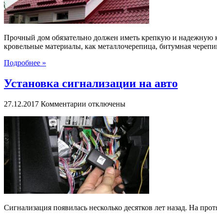
Прочный дом обязательно должен иметь крепкую и надежную к
кровельные материалы, как металлочерепица, битумная черепиц
Подробнее »
Установка сигнализации на авто
к
27.12.2017
Комментарии
отключены
записи
Установка
сигнализации
на
авто
Сигнализация появилась несколько десятков лет назад. На про