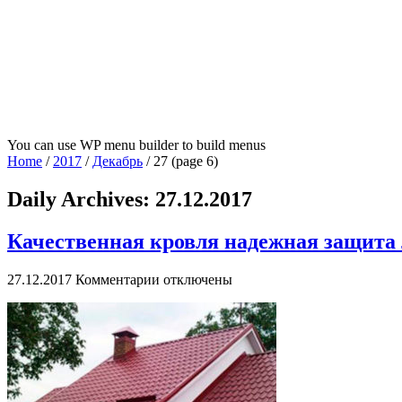
You can use WP menu builder to build menus
Home
/
2017
/
Декабрь
/
27
(page 6)
Daily Archives:
27.12.2017
Качественная кровля надежная защита 
к
27.12.2017
Комментарии
отключены
записи
Качественная
кровля
надежная
защита
любого
строения