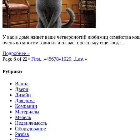
У вас в доме живет ваше четвероногий любимиц семейства коша
очень во многом зависит и от вас, поскольку еще когда ...
Подробнее »
Page 6 of 22
« First
...
«
4
5
6
7
8
»
10
20
...
Last »
Рубрики
Ванна
Двери
Дизайн
Для дома
Компании
Материалы
Мебель
Недвижимость
Оборудование
Разбав
Разное