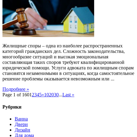
по
жилищным
спорам:
защита
ваших
прав
в
непростой
Жилищные споры – одна из наиболее распространенных
ситуации
категорий гражданских дел. Сложность законодательства,
многообразие ситуаций и высокая эмоциональная
составляющая таких споров требуют квалифицированной
юридической помощи. Услуги адвоката по жилищным спорам
становятся незаменимыми в ситуациях, когда самостоятельное
решение проблемы оказывается невозможным или ...
Подробнее »
Page 1 of 160
1
2
3
4
5
»
10
20
30
...
Last »
Рубрики
Ванна
Двери
Дизайн
Для дома