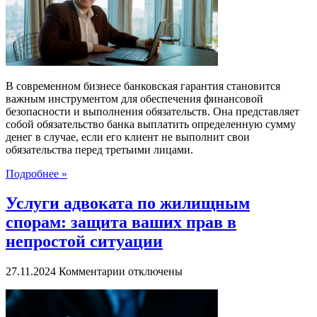
и
зачем
она
нужна
В современном бизнесе банковская гарантия становится
важным инструментом для обеспечения финансовой
безопасности и выполнения обязательств. Она представляет
собой обязательство банка выплатить определенную сумму
денег в случае, если его клиент не выполнит свои
обязательства перед третьими лицами.
Подробнее »
Услуги адвоката по жилищным
спорам: защита ваших прав в
непростой ситуации
к
27.11.2024
Комментарии
отключены
записи
Услуги
адвоката