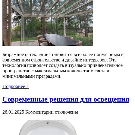
Безрамное
остекление:
современное
решение
для
максимального
света
и
пространства
Безрамное остекление становится всё более популярным в
современном строительстве и дизайне интерьеров. Эта
технология позволяет создать визуально привлекательное
пространство с максимальным количеством света и
минимальными преградами.
Подробнее »
Современные решения для освещения
к
26.01.2025
Комментарии
отключены
записи
Современные
решения
для