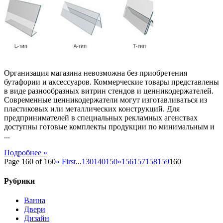
для
магазинов
Организация магазина невозможна без приобретения
бутафории и аксессуаров. Коммерческие товары представлены
в виде разнообразных витрин стендов и ценникодержателей.
Современные ценникодержатели могут изготавливаться из
пластиковых или металлических конструкций. Для
предпринимателей в специальных рекламных агенствах
доступны готовые комплекты продукции по минимальным и
...
Подробнее »
Page 160 of 160
« First
...
130
140
150
«
156
157
158
159
160
Рубрики
Ванна
Двери
Дизайн