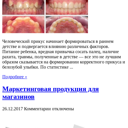
зубов
у
детей
и
взрослых
Человеческий прикус начинает формироваться в раннем
детстве и подвергается влиянию различных факторов.
Питание ребенка, вредная привычка сосать палец, наличие
рахита, травмы, полученные в детстве — все это не лучшим
образом сказывается на формировании корректного прикуса и
белозубой улыбки. По статистике ...
Подробнее »
Маркетинговая продукция для
магазинов
к
26.12.2017
Комментарии
отключены
записи
Маркетинговая
продукция