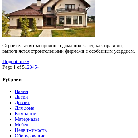
и
покупки
объекта
недвижимости
Строительство загородного дома под ключ, как правило,
выполняется строительными фирмами с особенным усердием.
Подробнее »
Page 1 of 5
1
2
3
4
5
»
Рубрики
Ванна
Двери
Дизайн
Для дома
Компании
Материалы
Мебель
Недвижимость
Оборудование