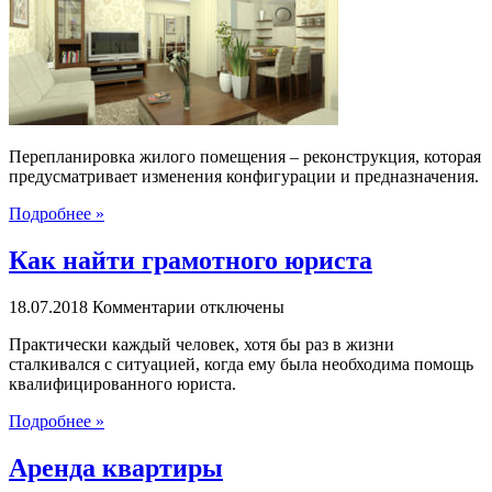
и
ее
согласование
Перепланировка жилого помещения – реконструкция, которая
предусматривает изменения конфигурации и предназначения.
Подробнее »
Как найти грамотного юриста
к
18.07.2018
Комментарии
отключены
записи
Практически каждый человек, хотя бы раз в жизни
Как
сталкивался с ситуацией, когда ему была необходима помощь
найти
квалифицированного юриста.
грамотного
юриста
Подробнее »
Аренда квартиры