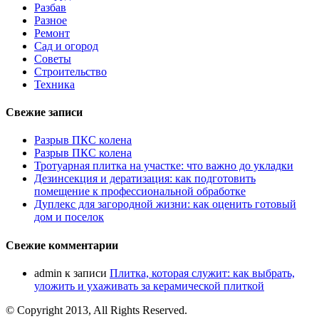
Разбав
Разное
Ремонт
Сад и огород
Советы
Строительство
Техника
Свежие записи
Разрыв ПКС колена
Разрыв ПКС колена
Тротуарная плитка на участке: что важно до укладки
Дезинсекция и дератизация: как подготовить
помещение к профессиональной обработке
Дуплекс для загородной жизни: как оценить готовый
дом и поселок
Свежие комментарии
admin
к записи
Плитка, которая служит: как выбрать,
уложить и ухаживать за керамической плиткой
© Copyright 2013, All Rights Reserved.