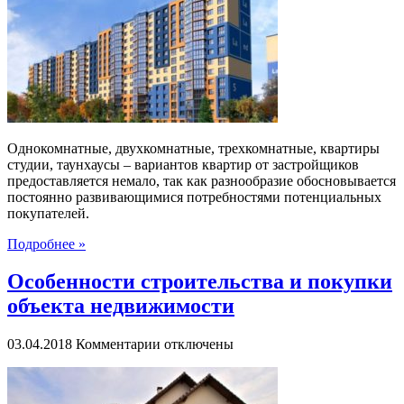
квартира
от
застройщика
в
Тюмени
Однокомнатные, двухкомнатные, трехкомнатные, квартиры
студии, таунхаусы – вариантов квартир от застройщиков
предоставляется немало, так как разнообразие обосновывается
постоянно развивающимися потребностями потенциальных
покупателей.
Подробнее »
Особенности строительства и покупки
объекта недвижимости
к
03.04.2018
Комментарии
отключены
записи
Особенности
строительства