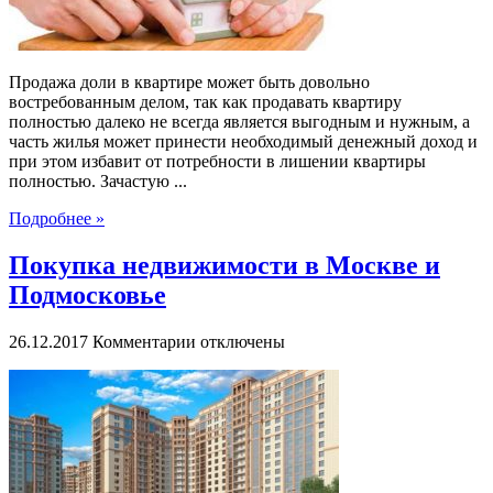
Продажа доли в квартире может быть довольно
востребованным делом, так как продавать квартиру
полностью далеко не всегда является выгодным и нужным, а
часть жилья может принести необходимый денежный доход и
при этом избавит от потребности в лишении квартиры
полностью. Зачастую ...
Подробнее »
Покупка недвижимости в Москве и
Подмосковье
к
26.12.2017
Комментарии
отключены
записи
Покупка
недвижимости
в
Москве
и
Подмосковье