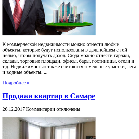
в
Москве
К коммерческой недвижимости можно отнести любые
объекты, которые будут использованы в дальнейшем с той
целью, чтобы получать доход. Сюда можно отнести гаражи,
склады, торговые площади, офисы, бары, гостиницы, отели и
т.д. Недвижимостью также считаются земельные участки, леса
и водные объекты. ...
Подробнее »
Продажа квартир в Самаре
к
26.12.2017
Комментарии
отключены
записи
Продажа
квартир
в
Самаре