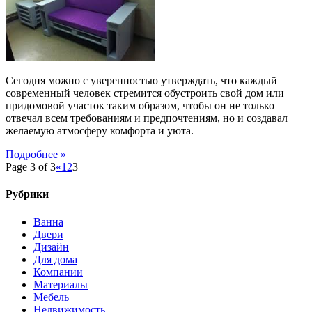
дома,
закончить
помогут
поролоновые
подушки
Сегодня можно с уверенностью утверждать, что каждый
современный человек стремится обустроить свой дом или
придомовой участок таким образом, чтобы он не только
отвечал всем требованиям и предпочтениям, но и создавал
желаемую атмосферу комфорта и уюта.
Подробнее »
Page 3 of 3
«
1
2
3
Рубрики
Ванна
Двери
Дизайн
Для дома
Компании
Материалы
Мебель
Недвижимость