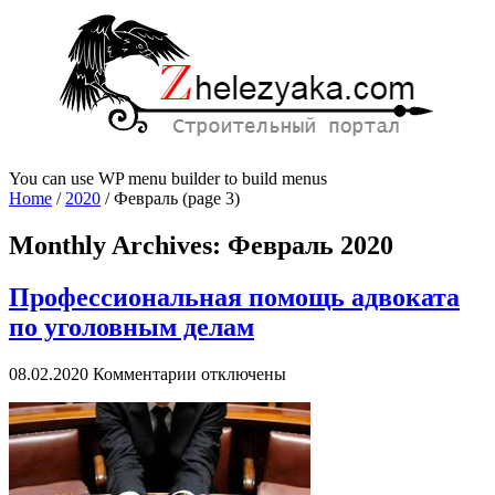
You can use WP menu builder to build menus
Home
/
2020
/
Февраль
(page 3)
Monthly Archives:
Февраль 2020
Профессиональная помощь адвоката
по уголовным делам
к
08.02.2020
Комментарии
отключены
записи
Профессиональная
помощь
адвоката
по
уголовным