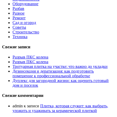
Оборудование
Разбав
Разное
Ремонт
Сад и огород
Советы
Строительство
Техника
Свежие записи
Разрыв ПКС колена
Разрыв ПКС колена
Тротуарная плитка на участке: что важно до укладки
Дезинсекция и дератизация: как подготовить
помещение к профессиональной обработке
Дуплекс для загородной жизни: как оценить готовый
дом и поселок
Свежие комментарии
admin
к записи
Плитка, которая служит: как выбрать,
уложить и ухаживать за керамической плиткой