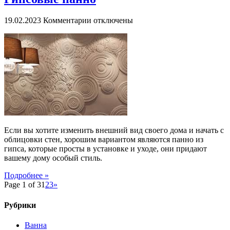
к
19.02.2023
Комментарии
отключены
записи
Гипсовые
панно
Если вы хотите изменить внешний вид своего дома и начать с
облицовки стен, хорошим вариантом являются панно из
гипса, которые просты в установке и уходе, они придают
вашему дому особый стиль.
Подробнее »
Page 1 of 3
1
2
3
»
Рубрики
Ванна