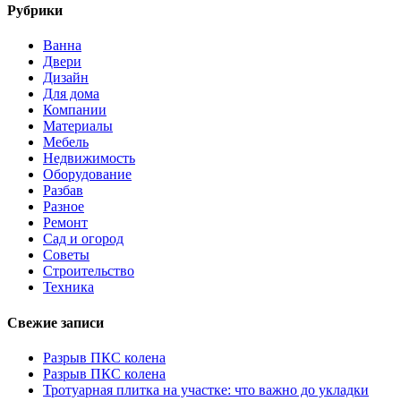
Рубрики
Ванна
Двери
Дизайн
Для дома
Компании
Материалы
Мебель
Недвижимость
Оборудование
Разбав
Разное
Ремонт
Сад и огород
Советы
Строительство
Техника
Свежие записи
Разрыв ПКС колена
Разрыв ПКС колена
Тротуарная плитка на участке: что важно до укладки