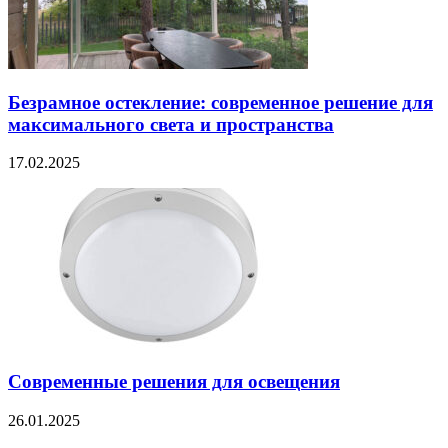
Безрамное остекление: современное решение для
максимального света и пространства
17.02.2025
Современные решения для освещения
26.01.2025