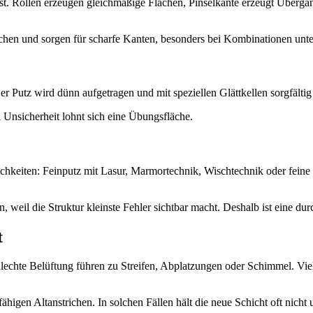
st. Rollen erzeugen gleichmäßige Flächen, Pinselkante erzeugt Übergäng
en und sorgen für scharfe Kanten, besonders bei Kombinationen unter
Der Putz wird dünn aufgetragen und mit speziellen Glättkellen sorgfälti
Unsicherheit lohnt sich eine Übungsfläche.
lichkeiten: Feinputz mit Lasur, Marmortechnik, Wischtechnik oder fei
n, weil die Struktur kleinste Fehler sichtbar macht. Deshalb ist eine d
t
lechte Belüftung führen zu Streifen, Abplatzungen oder Schimmel. Vie
ähigen Altanstrichen. In solchen Fällen hält die neue Schicht oft nicht u