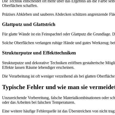
Die Technik entscheidet oft mehr über das Ergebnis als die Farbe selb
Oberflächen schaffen.
Präzises Abkleben und sauberes Abdecken schützen angrenzende Fläch
Glattputz und Glattstrich
Für glatte Wände ist ein Feinspachtel oder Glattputz die Grundlage. 
Solche Oberflächen verlangen ruhige Hände und gutes Werkzeug; bei 
Strukturputze und Effekttechniken
Strukturputze und dekorative Techniken eröffnen gestalterische Mög
Effekte lassen Räume lebendiger erscheinen.
Die Verarbeitung ist oft weniger verzeihend als bei glatten Oberfläche
Typische Fehler und wie man sie vermeide
Unzureichende Vorbereitung, falsche Materialkombinationen oder sch
oder das Arbeiten bei falschen Temperaturen.
Eine weitere häufige Fehlerquelle ist das Überstreichen von nicht tragf