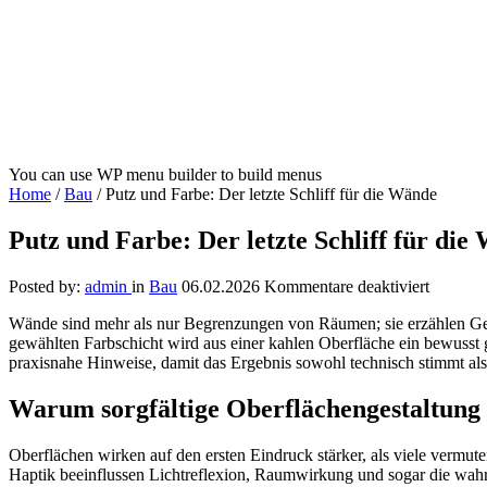
You can use WP menu builder to build menus
Home
/
Bau
/
Putz und Farbe: Der letzte Schliff für die Wände
Putz und Farbe: Der letzte Schliff für die
für
Posted by:
admin
in
Bau
06.02.2026
Kommentare deaktiviert
Putz
Wände sind mehr als nur Begrenzungen von Räumen; sie erzählen Ges
und
gewählten Farbschicht wird aus einer kahlen Oberfläche ein bewusst ge
Farbe:
praxisnahe Hinweise, damit das Ergebnis sowohl technisch stimmt als
Der
letzte
Schliff
Warum sorgfältige Oberflächengestaltung w
für
die
Oberflächen wirken auf den ersten Eindruck stärker, als viele vermut
Wände
Haptik beeinflussen Lichtreflexion, Raumwirkung und sogar die wa