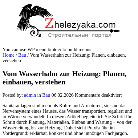
You can use WP menu builder to build menus
Home
/
Bau
/
Vom Wasserhahn zur Heizung: Planen, einbauen,
verstehen
Vom Wasserhahn zur Heizung: Planen,
einbauen, verstehen
für
Posted by:
admin
in
Bau
06.02.2026
Kommentare deaktiviert
Vom
Sanitäranlagen sind mehr als Rohre und Armaturen; sie sind das
Wasserh
Nervensystem eines Hauses, das Wasser transportiert, reguliert und
zur
in Wärme verwandelt. In diesem Artikel begleite ich Sie Schritt für
Heizung
Schritt durch Planung, Materialien, Einbau und Wartung – von der
Planen,
Wasserleitung bis zur Heizung. Dabei steht Praxisnähe im
einbaue
Vordergrund: erklärbar, konkret und ohne unnötigen Fachjargon.
verstehe