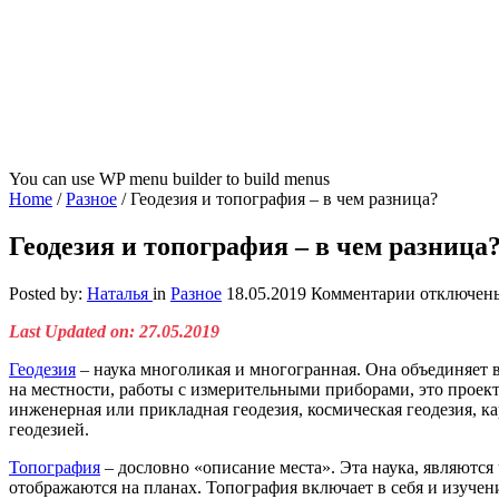
You can use WP menu builder to build menus
Home
/
Разное
/
Геодезия и топография – в чем разница?
Геодезия и топография – в чем разница
к
Posted by:
Наталья
in
Разное
18.05.2019
Комментарии
отключен
записи
Last Updated on: 27.05.2019
Геодезия
и
Геодезия
– наука многоликая и многогранная. Она объединяет 
топографи
на местности, работы с измерительными приборами, это проек
–
инженерная или прикладная геодезия, космическая геодезия, к
в
геодезией.
чем
разница?
Топография
– дословно «описание места». Эта наука, являются
отображаются на планах. Топография включает в себя и изучен