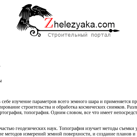
?
ы
в себе изучение параметров всего земного шара и применяется 
я
тирование строительства и обработка космических снимков. Раз
артография, топография. Одним словом, все что имеет непосред
 частью геодезических наук. Топография изучает методы съемки
ие методов измерений земной поверхности, и создание планов и 