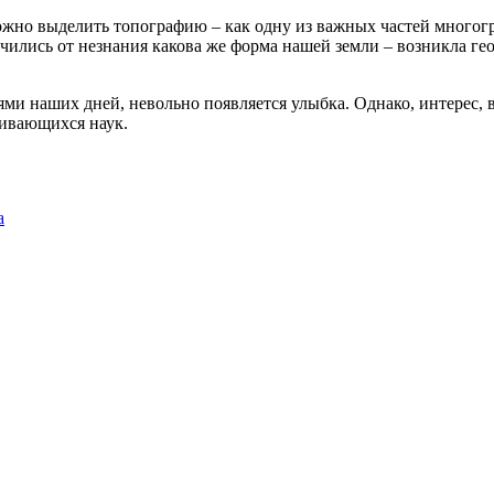
можно выделить топографию – как одну из важных частей многог
ились от незнания какова же форма нашей земли – возникла геод
и наших дней, невольно появляется улыбка. Однако, интерес, во
вивающихся наук.
а