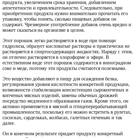
продукта, увеличением срока хранения, добавлением
аппетитности и привлекательности. Следовательно, при
приобретении продукта нужно внимательно прочитать его
упаковку, чтобы понять, сколько пищевых добавок он
содержит. Чрезмерное употребление добавок очень вредно и
может сказаться на организме в целом.
Этот порошок легко растворяется в воде при помощи
гидролиза, образует кисловатые растворы и практически не
растворяется в спиртосодержащих жидкостях. Наряду с этим,
он отлично растворяется в хлороформе и эфире. В
естественном виде этот порошок содержится в виноградном
соке и меде, поэтому эти продукты считаются полезными.
Это вещество добавляют в пищу для осаждения белка,
регулирования уровня кислотности конкретной продукции,
возможности стабилизации консистенции сырокопченых и
копченых мясных изделий, замены обычных дрожжей
посредство медленного образования газов. Кроме этого, он
активно применяется в мясной и птицеперерабатывающей
промышленности, поскольку его можно встретить в рулетах,
сосисках, сардельках, колбасах, галетных печеньях и так
далее.
Он в конечном результате придает продукту конкретный