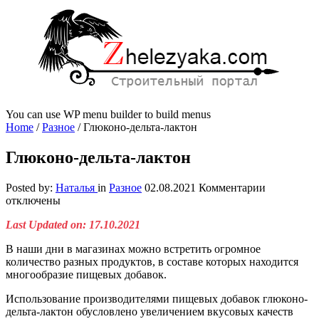
You can use WP menu builder to build menus
Home
/
Разное
/
Глюконо-дельта-лактон
Глюконо-дельта-лактон
к
Posted by:
Наталья
in
Разное
02.08.2021
Комментарии
записи
отключены
Глюконо-
Last Updated on: 17.10.2021
дельта-
лактон
В наши дни в магазинах можно встретить огромное
количество разных продуктов, в составе которых находится
многообразие пищевых добавок.
Использование производителями пищевых добавок глюконо-
дельта-лактон обусловлено увеличением вкусовых качеств