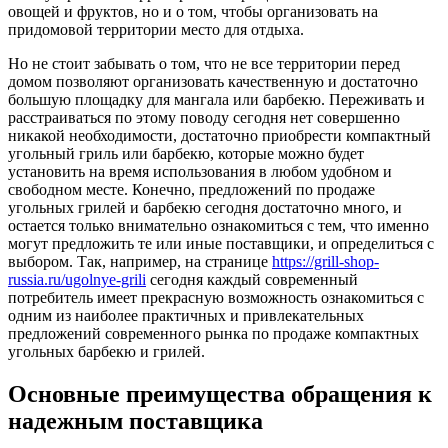
овощей и фруктов, но и о том, чтобы организовать на
–
придомовой территории место для отдыха.
практично
решение
Но не стоит забывать о том, что не все территории перед
для
домом позволяют организовать качественную и достаточно
частного
большую площадку для мангала или барбекю. Переживать и
дома
расстраиваться по этому поводу сегодня нет совершенно
и
никакой необходимости, достаточно приобрести компактный
дачи
угольный гриль или барбекю, которые можно будет
установить на время использования в любом удобном и
свободном месте. Конечно, предложений по продаже
угольных грилей и барбекю сегодня достаточно много, и
остается только внимательно ознакомиться с тем, что именно
могут предложить те или иные поставщики, и определиться с
выбором. Так, например, на странице
https://grill-shop-
russia.ru/ugolnye-grili
сегодня каждый современный
потребитель имеет прекрасную возможность ознакомиться с
одним из наиболее практичных и привлекательных
предложений современного рынка по продаже компактных
угольных барбекю и грилей.
Основные преимущества обращения к
надежным поставщика