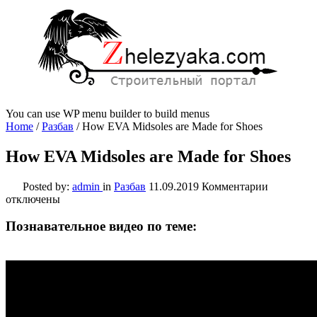
You can use WP menu builder to build menus
Home
/
Разбав
/
How EVA Midsoles are Made for Shoes
How EVA Midsoles are Made for Shoes
к
Posted by:
admin
in
Разбав
11.09.2019
Комментарии
записи
отключены
How
EVA
Познавательное видео по теме:
Midsoles
are
Made
for
Shoes