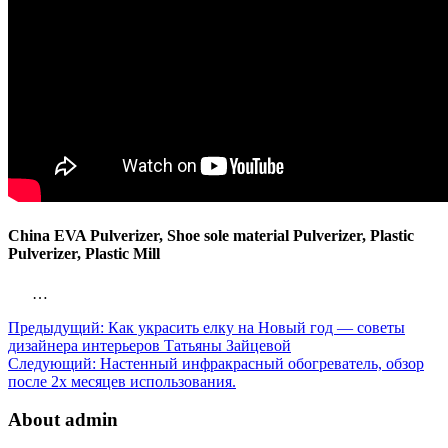
China EVA Pulverizer, Shoe sole material Pulverizer, Plastic
Pulverizer, Plastic Mill
…
Предыдущий:
Как украсить елку на Новый год — советы
дизайнера интерьеров Татьяны Зайцевой
Следующий:
Настенный инфракрасный обогреватель, обзор
после 2х месяцев использования.
About admin