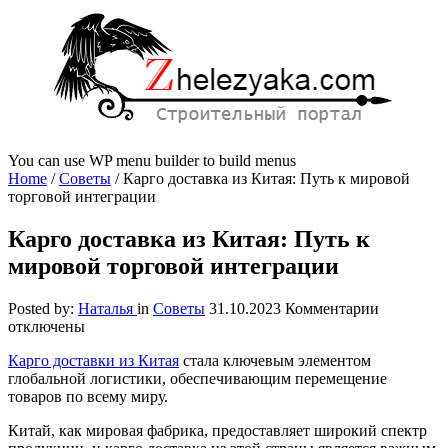
You can use WP menu builder to build menus
Home
/
Советы
/
Карго доставка из Китая: Путь к мировой
торговой интеграции
Карго доставка из Китая: Путь к
мировой торговой интеграции
к
Posted by:
Наталья
in
Советы
31.10.2023
Комментарии
записи
отключены
Карго
Карго доставки из Китая
стала ключевым элементом
доставка
глобальной логистики, обеспечивающим перемещение
из
товаров по всему миру.
Китая:
Путь
Китай, как мировая фабрика, предоставляет широкий спектр
к