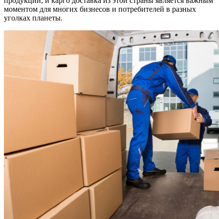
продукции, и карго доставка из этой страны является важным
мировой
моментом для многих бизнесов и потребителей в разных
торговой
уголках планеты.
интеграц