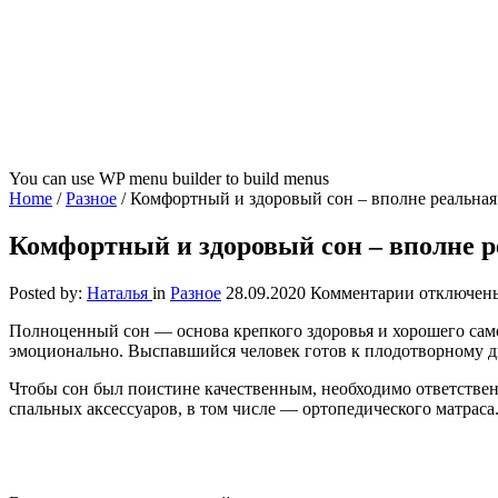
You can use WP menu builder to build menus
Home
/
Разное
/
Комфортный и здоровый сон – вполне реальная 
Комфортный и здоровый сон – вполне р
к
Posted by:
Наталья
in
Разное
28.09.2020
Комментарии
отключен
записи
Полноценный сон — основа крепкого здоровья и хорошего само
Комфортн
эмоционально.
Выспавшийся человек готов к плодотворному дн
и
здоровый
Чтобы сон был поистине качественным, необходимо ответствен
сон
спальных аксессуаров, в том числе — ортопедического матраса
–
вполне
реальная
задача