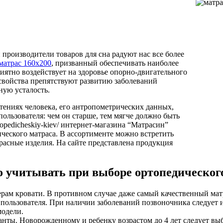
производители товаров для сна радуют нас все более
матрас 160х200
, призванный обеспечивать наиболее
иятно воздействует на здоровье опорно-двигательного
свойства препятствуют развитию заболеваний
ую усталость.
тениях человека, его антропометрических данных,
пользователя: чем он старше, тем мягче должно быть
ortopedicheskiy-kiev/ интернет-магазина “Матрасин”
ческого матраса. В ассортименте можно встретить
расные изделия. На сайте представлена продукция
 учитывать при выборе ортопедическог
ерам кровати. В противном случае даже самый качественный ма
 пользователя. При наличии заболеваний позвоночника следует
модели.
анты. Новорожденному и ребенку возрастом до 4 лет следует в