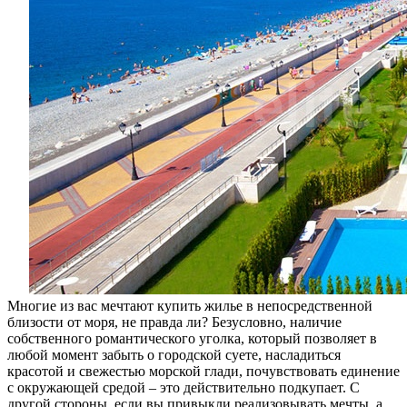
с
помощью
сервиса
“Sochi-
Elite”
Многие из вас мечтают купить жилье в непосредственной
близости от моря, не правда ли? Безусловно, наличие
собственного романтического уголка, который позволяет в
любой момент забыть о городской суете, насладиться
красотой и свежестью морской глади, почувствовать единение
с окружающей средой – это действительно подкупает. С
другой стороны, если вы привыкли реализовывать мечты, а