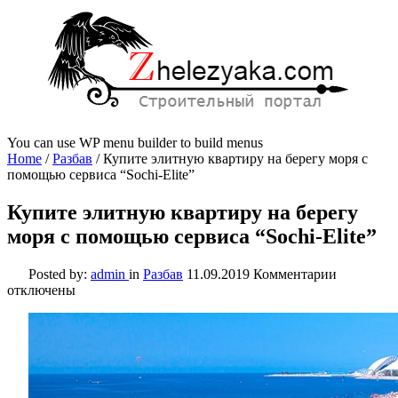
You can use WP menu builder to build menus
Home
/
Разбав
/
Купите элитную квартиру на берегу моря с
помощью сервиса “Sochi-Elite”
Купите элитную квартиру на берегу
моря с помощью сервиса “Sochi-Elite”
к
Posted by:
admin
in
Разбав
11.09.2019
Комментарии
записи
отключены
Купите
элитную
квартиру
на
берегу
моря