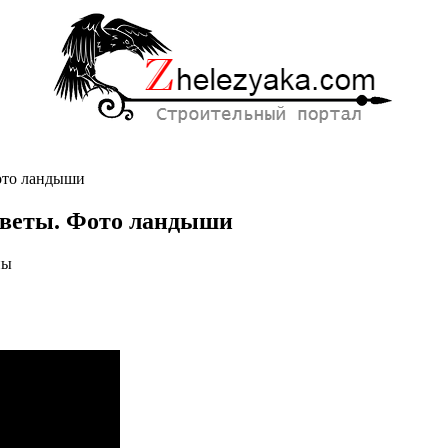
ото ландыши
веты. Фото ландыши
ны
.