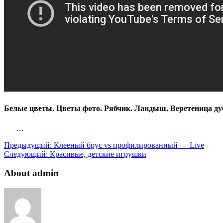
Белые цветы. Цветы фото. Рябчик. Ландыш. Веретеница ду
…
Предыдущий:
Клееный брус vs профилированный — Live
Следующий:
Красивые, детские игрушки
About admin