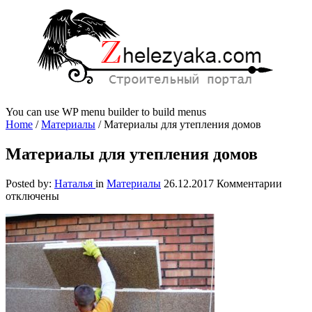
You can use WP menu builder to build menus
Home
/
Материалы
/
Материалы для утепления домов
Материалы для утепления домов
к
Posted by:
Наталья
in
Материалы
26.12.2017
Комментарии
запис
отключены
Матер
для
утепл
домов