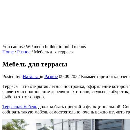
You can use WP menu builder to build menus
Home
/
Разное
/
Мебель для террасы
Мебель для террасы
к
Posted by:
Наталья
in
Разное
09.09.2022
Комментарии
отключен
записи
Терраса – это открытая летняя постройка, оформление которой
Мебель
является использование деревянных столов, стульев, табурето
для
выбора этих товаров.
террасы
Террасная мебель
должна быть простой и функциональной. Сов
собирать такую мебель самостоятельно, очень важно изучить т