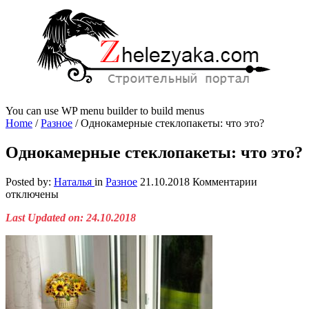
You can use WP menu builder to build menus
Home
/
Разное
/
Однокамерные стеклопакеты: что это?
Однокамерные стеклопакеты: что это?
к
Posted by:
Наталья
in
Разное
21.10.2018
Комментарии
записи
отключены
Однокаме
Last Updated on: 24.10.2018
стеклопаке
что
это?