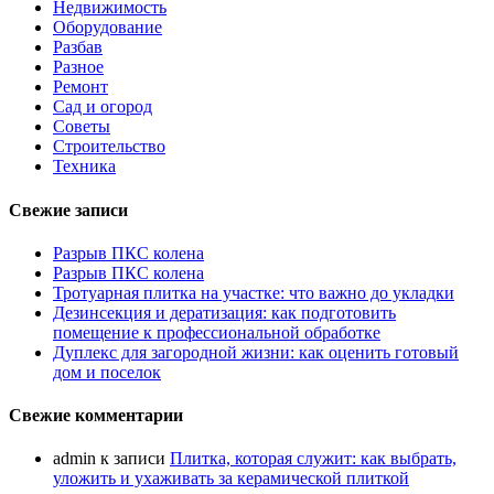
Недвижимость
Оборудование
Разбав
Разное
Ремонт
Сад и огород
Советы
Строительство
Техника
Свежие записи
Разрыв ПКС колена
Разрыв ПКС колена
Тротуарная плитка на участке: что важно до укладки
Дезинсекция и дератизация: как подготовить
помещение к профессиональной обработке
Дуплекс для загородной жизни: как оценить готовый
дом и поселок
Свежие комментарии
admin
к записи
Плитка, которая служит: как выбрать,
уложить и ухаживать за керамической плиткой