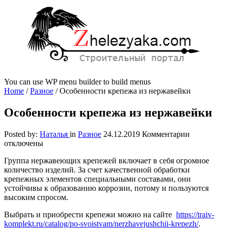
You can use WP menu builder to build menus
Home
/
Разное
/
Особенности крепежа из нержавейки
Особенности крепежа из нержавейки
к
Posted by:
Наталья
in
Разное
24.12.2019
Комментарии
записи
отключены
Особеннос
Группа нержавеющих крепежей включает в себя огромное
крепежа
количество изделий. За счет качественной обработки
из
крепежных элементов специальными составами, они
нержавейк
устойчивы к образованию коррозии, потому и пользуются
высоким спросом.
Выбрать и приобрести крепежи можно на сайте
https://traiv-
komplekt.ru/catalog/po-svoistvam/nerzhavejushchii-krepezh/
.