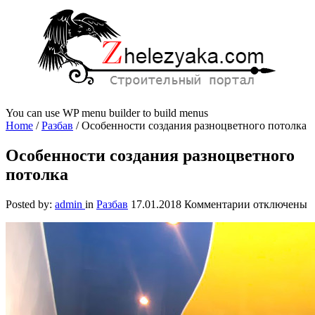
You can use WP menu builder to build menus
Home
/
Разбав
/
Особенности создания разноцветного потолка
Особенности создания разноцветного
потолка
к
Posted by:
admin
in
Разбав
17.01.2018
Комментарии
отключены
записи
Особенности
создания
разноцветно
потолка