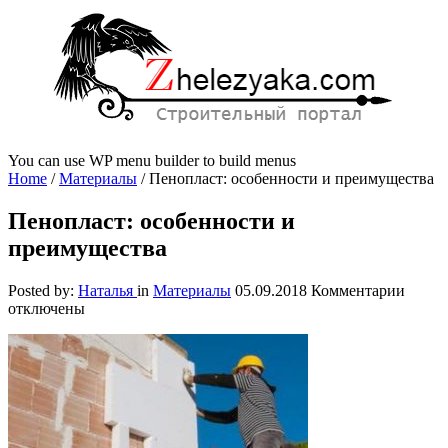
You can use WP menu builder to build menus
Home
/
Материалы
/
Пенопласт: особенности и преимущества
Пенопласт: особенности и
преимущества
к
Posted by:
Наталья
in
Материалы
05.09.2018
Комментарии
запис
отключены
Пеноп
особе
и
преим