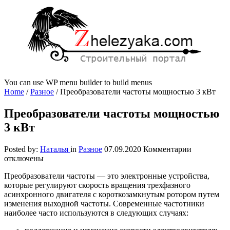
You can use WP menu builder to build menus
Home
/
Разное
/
Преобразователи частоты мощностью 3 кВт
Преобразователи частоты мощностью
3 кВт
к
Posted by:
Наталья
in
Разное
07.09.2020
Комментарии
записи
отключены
Преобразо
Преобразователи частоты — это электронные устройства,
частоты
которые регулируют скорость вращения трехфазного
мощность
асинхронного двигателя с короткозамкнутым ротором путем
3
изменения выходной частоты.
Современные частотники
кВт
наиболее часто используются в следующих случаях: