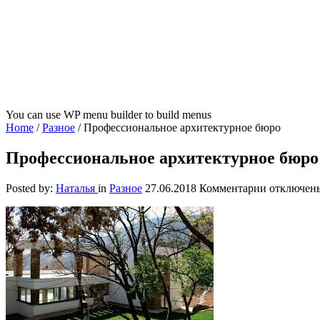
You can use WP menu builder to build menus
Home
/
Разное
/
Профессиональное архитектурное бюро
Профессиональное архитектурное бюро
к
Posted by:
Наталья
in
Разное
27.06.2018
Комментарии
отключен
записи
Профессио
архитекту
бюро