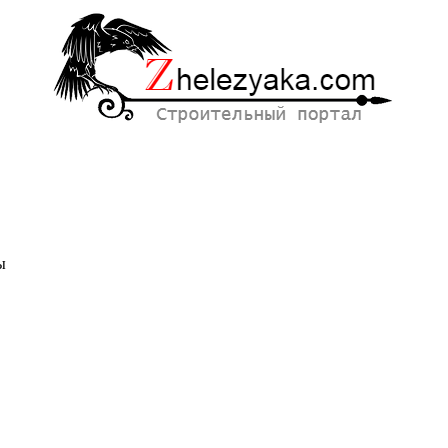
ы
нальное
рное