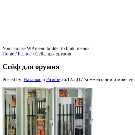
You can use WP menu builder to build menus
Home
/
Разное
/
Сейф для оружия
Сейф для оружия
к
Posted by:
Наталья
in
Разное
26.12.2017
Комментарии
отключен
записи
Сейф
для
оружия