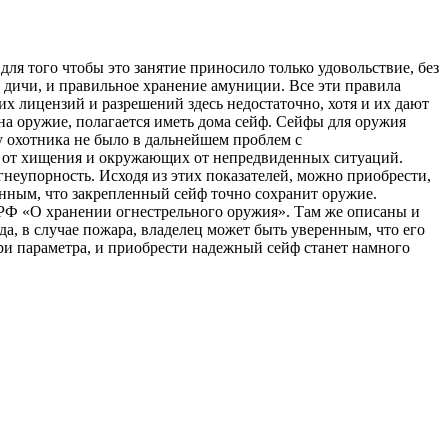
ля того чтобы это занятие приносило только удовольствие, без
л дичи, и правильное хранение амуниции. Все эти правила
х лицензий и разрешений здесь недостаточно, хотя и их дают
е на оружие, полагается иметь дома сейф. Сейфы для оружия
у охотника не было в дальнейшем проблем с
е от хищения и окружающих от непредвиденных ситуаций.
гнеупорность. Исходя из этих показателей, можно приобрести,
енным, что закрепленный сейф точно сохранит оружие.
 РФ «О хранении огнестрельного оружия». Там же описаны и
а, в случае пожара, владелец может быть уверенным, что его
 три параметра, и приобрести надежный сейф станет намного