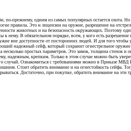
, по-прежнему, одним из самых популярных остается охота. Но д
огие правила. Это и лицензии на оружие, разрешение на отстре
енности животных и на безопасность окружающих. Поэтому одни
ны к нему. В обязательном порядке, всем, у кого есть разрешени
ужие вне доступности от посторонних людей. И для того чтобы 
ороший надежный сейф, который сохранит огнестрельное оружи
а несколько простых параметров. Это замок, толщина стенок и о
ему, надежным, крепким. Только в этом случае можно быть увер
ого случай. Ознакомиться с требованиями можно в Приказе МВД
лишним. Стоит обратить внимание и на огнестойкость сейфа. Тогд
взрываться. Достаточно, при покупке, обратить внимание на эти