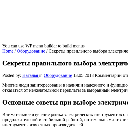
You can use WP menu builder to build menus
Home
/
Оборудование
/
Секреты правильного выбора электриче
Секреты правильного выбора электрич
к
Posted by:
Наталья
in
Оборудование
13.05.2018
Комментарии
от
за
Многие люди заинтересованы в наличии надежного и функцио
Се
отказаться от нежелательной переплаты за выбранный электри
пр
вы
эле
Основные советы при выборе электрич
ин
Внимательное изучение рынка электрических инструментов оче
продолжительной и стабильной работой, оптимальными технич
инструменты известных производителей.