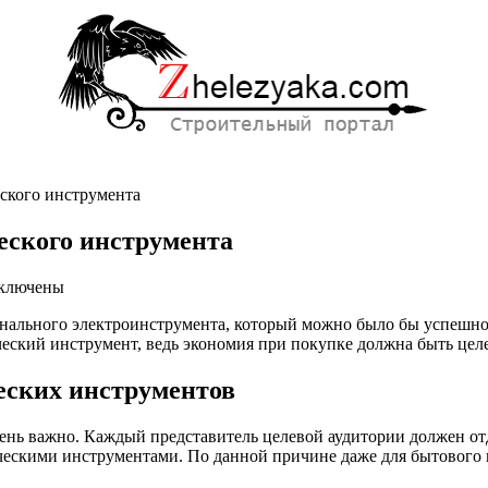
ского инструмента
еского инструмента
ключены
писи
нального электроинструмента, который можно было бы успешно
креты
ческий инструмент, ведь экономия при покупке должна быть цел
авильного
бора
ктрического
еских инструментов
струмента
нь важно. Каждый представитель целевой аудитории должен отд
ескими инструментами. По данной причине даже для бытового 