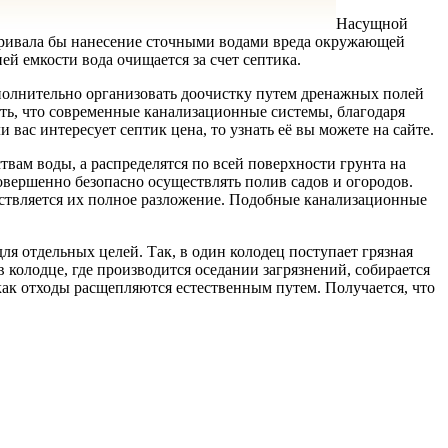
Насущной
тривала бы нанесение сточными водами вреда окружающей
ей емкости вода очищается за счет септика.
олнительно организовать доочистку путем дренажных полей
ить, что современные канализационные системы, благодаря
вас интересует септик цена, то узнать её вы можете на сайте.
вам воды, а распределятся по всей поверхности грунта на
вершенно безопасно осуществлять полив садов и огородов.
ществляется их полное разложение. Подобные канализационные
ля отдельных целей. Так, в один колодец поступает грязная
в колодце, где производится оседании загрязнений, собирается
 как отходы расщепляются естественным путем. Получается, что