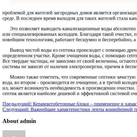
проблемой для жителей загородных домов является организац
среде. В последнее время выходом для таких жителей стала кан
Это позволяет выводить канализационные воды абсолютно
или специализированных колодцев. Благодаря такой очистке, 
новейшим технологиям, работают бесшумно и бесперебойно, а та
Вывод чистой воды из септика происходит с помощью дрена
определенном участке. Кроме очищения воды, с помощью септи
Все твердые частицы, не зависимо от своей величины, остают
системы не зависят от наличия электроэнергии, причем в бесп
Можно также отметить, что современные септики зачастую с
вода, во втором – производится ее очищение, а в третий колоде
ил, может возникнуть необходимость в произведении очистки. 
септик является наиболее дешевой и эффективной системой оч
Предыдущий:
Керамзитобетонные блоки – применение и харак
Следующий:
Важнейшие характеристики ленты конвейерной т
About admin