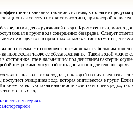
ия эффективной канализационной системы, которая не предусма
ализационная система независимого типа, при которой в последн
 безвредными для окружающей среды. Кроме септика, можно доп
поступающая в грунт вода совершенно безвредна. Следует отмет
кже не выделяют неприятных запахов. Стоит отметить, что если 
жной системы. Что позволяет не скапливаться большим количест
ка происходит также ее обеззараживание. Такой водой можно со
ся в отстойнике, где в дальнейшем под действием бактерий осу
еребойном режиме могут работать достаточно длительное время.
остоят из нескольких колодцев, и каждый из них предназначен д
ц поступает очищенная вода, которая впитывается в грунт. Если 
Впрочем, зачастую такая надобность возникает очень редко, так
истки сточных вод.
теристики материала
ранспортерной