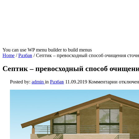
You can use WP menu builder to build menus
Home
/
Разбав
/
Септик – превосходный способ очищения сточ
Септик – превосходный способ очищени
к
Posted by:
admin
in
Разбав
11.09.2019
Комментарии
отключе
записи
Септик
–
превосхо
способ
очищения
сточных
вод