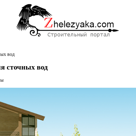
ных вод
я сточных вод
ны
дный