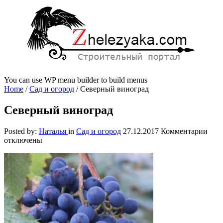
You can use WP menu builder to build menus
Home
/
Сад и огород
/
Северный виноград
Северный виноград
к
Posted by:
Наталья
in
Сад и огород
27.12.2017
Комментарии
запи
отключены
Сев
вино