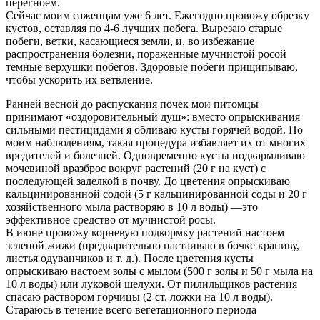
перегноем.
Сейчас моим саженцам уже 6 лет. Ежегодно провожу обрезку
кустов, оставляя по 4-6 лучших побега. Вырезаю старые
побеги, ветки, касающиеся земли, и, во избежание
распространения болезни, пораженные мучнистой росой
темные верхушки побегов. Здоровые побеги прищипываю,
чтобы ускорить их ветвление.
Ранней весной до распускания почек мои питомцы
принимают «оздоровительный душ»: вместо опрыскивания
сильными пестицидами я обливаю кусты горячей водой. По
моим наблюдениям, такая процедура избавляет их от многих
вредителей и болезней. Одновременно кусты подкармливаю
мочевиной вразброс вокруг растений (20 г на куст) с
последующей заделкой в почву. До цветения опрыскиваю
кальцинированной содой (5 г кальцинированной соды и 20 г
хозяйственного мыла растворяю в 10 л воды) —это
эффективное средство от мучнистой росы.
В июне провожу корневую подкормку растений настоем
зеленой жижи (предварительно настаиваю в бочке крапиву,
листья одуванчиков и т. д.). После цветения кусты
опрыскиваю настоем золы с мылом (500 г золы и 50 г мыла на
10 л воды) или луковой шелухи. От пилильщиков растения
спасаю раствором горчицы (2 ст. ложки на 10 л воды).
Стараюсь в течение всего вегетационного периода