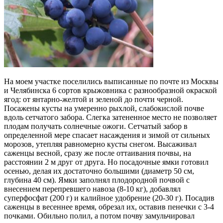
На моем участке поселились выписанные по почте из Москвы
и Челябинска 6 сортов крыжовника с разнообразной окраской
ягод: от янтарно-желтой и зеленой до почти черной.
Посажены кусты на умеренно рыхлой, слабокислой почве
вдоль сетчатого забора. Слегка затененное место не позволяет
плодам получать солнечные ожоги. Сетчатый забор в
определенной мере спасает насаждения и зимой от сильных
морозов, утепляя равномерно кусты снегом. Высаживал
саженцы весной, сразу же после оттаивания почвы, на
расстоянии 2 м друг от друга. Но посадочные ямки готовил
осенью, делая их достаточно большими (диаметр 50 см,
глубина 40 см). Ямки заполнял плодородной почвой с
внесением перепревшего навоза (8-10 кг), добавлял
суперфосфат (200 г) и калийное удобрение (20-30 г). Посадив
саженцы в весеннее время, обрезал их, оставив пенечки с 3-4
почками. Обильно полил, а потом почву замульчировал