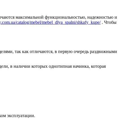
личаются максимальной функциональностью, надежностью и
y.com.ua/catalog/mebel/mebel_dlya_spalni/shkafy_kupe/
. Чтобы
елями, так как отличаются, в первую очередь раздвижными
ели, в наличии которых однотипная начинка, которая
ком эксплуатации.