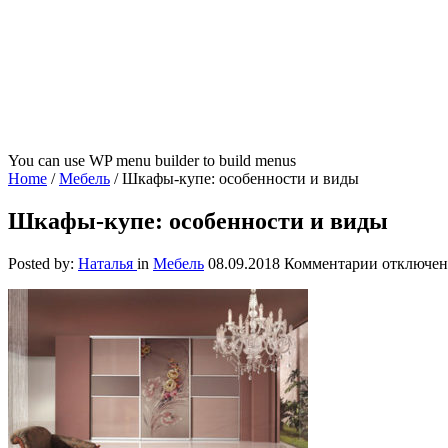
You can use WP menu builder to build menus
Home
/
Мебель
/
Шкафы-купе: особенности и виды
Шкафы-купе: особенности и виды
к
Posted by:
Наталья
in
Мебель
08.09.2018
Комментарии
отключе
записи
Шкафы-
купе:
особенно
и
виды