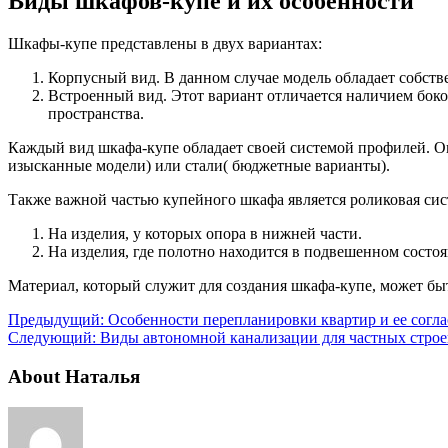
Виды шкафов-купе и их особенности
Шкафы-купе представлены в двух вариантах:
Корпусный вид. В данном случае модель обладает собств
Встроенный вид. Этот вариант отличается наличием боко
пространства.
Каждый вид шкафа-купе обладает своей системой профилей.
изысканные модели) или стали( бюджетные варианты).
Также важной частью купейного шкафа является роликовая сис
На изделия, у которых опора в нижней части.
На изделия, где полотно находится в подвешенном состо
Материал, который служит для создания шкафа-купе, может быть
Предыдущий:
Особенности перепланировки квартир и ее согл
Следующий:
Виды автономной канализации для частных стро
About Наталья